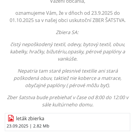
Vážení občania,
oznamujeme Vám, že v dňoch od 23.9.2025 do
01.10.2025 sa v našej obci uskutoční ZBER ŠATSTVA.
Zbiera SA:
čistý nepoškodený textil, odevy, bytový textil, obuv,
kabelky, hračky, bižutériu,opasky, pérové paplóny a
vankúše.
Nepatria tam staré plesnivé textilie ani stará
poškodená obuv, taktiež nie koberce a matrace,
obyčajné paplóny ( pérové môžu byť).
Zber šatstva bude prebiehať v čase od 8:00 do 12:00 v
sále kultúrneho domu.
leták zbierka
23.09.2025
| 2.82 Mb