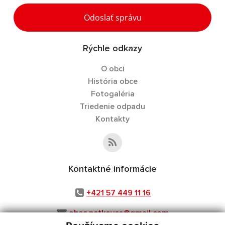
Odoslať správu
Rýchle odkazy
O obci
História obce
Fotogaléria
Triedenie odpadu
Kontakty
Kontaktné informácie
+421 57 449 11 16
obec.petkovce@gmail.com