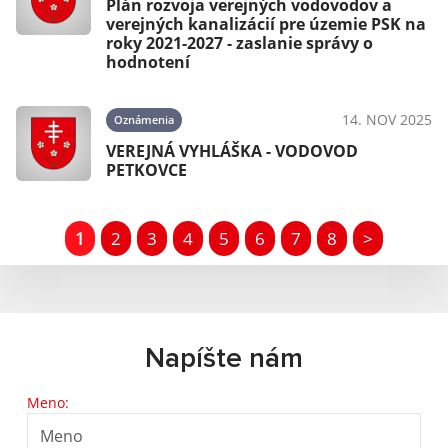
Plán rozvoja verejných vodovodov a
verejných kanalizácií pre územie PSK na
roky 2021-2027 - zaslanie správy o
hodnotení
14. NOV 2025
Oznámenia
VEREJNÁ VYHLÁŠKA - VODOVOD
PETKOVCE
1
2
3
4
5
6
7
8
>
Napíšte nám
Meno: