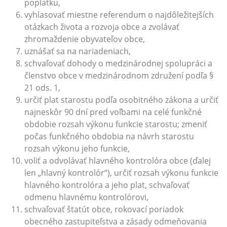
poplatku,
vyhlasovať miestne referendum o najdôležitejších
otázkach života a rozvoja obce a zvolávať
zhromaždenie obyvateľov obce,
uznášať sa na nariadeniach,
schvaľovať dohody o medzinárodnej spolupráci a
členstvo obce v medzinárodnom združení podľa §
21 ods. 1,
určiť plat starostu podľa osobitného zákona a určiť
najneskôr 90 dní pred voľbami na celé funkčné
obdobie rozsah výkonu funkcie starostu; zmeniť
počas funkčného obdobia na návrh starostu
rozsah výkonu jeho funkcie,
voliť a odvolávať hlavného kontrolóra obce (ďalej
len „hlavný kontrolór“), určiť rozsah výkonu funkcie
hlavného kontrolóra a jeho plat, schvaľovať
odmenu hlavnému kontrolórovi,
schvaľovať štatút obce, rokovací poriadok
obecného zastupiteľstva a zásady odmeňovania