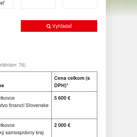
Vyhľadať
itériám: 76)
Cena celkom (s
na
DPH)*
tkovce
5 600 €
stvo financií Slovenske
tkovce
2 000 €
ý samosprávny kraj