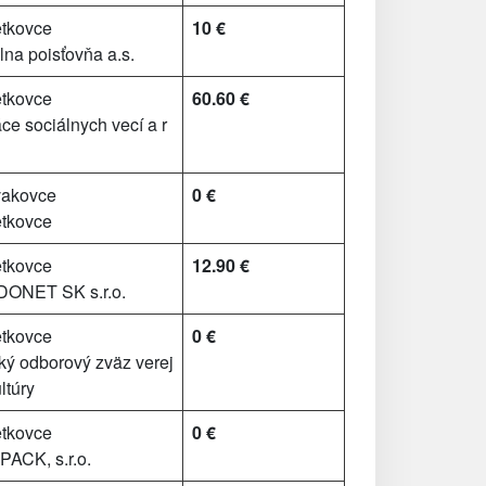
tkovce
10 €
a poisťovňa a.s.
tkovce
60.60 €
ce sociálnych vecí a r
akovce
0 €
tkovce
tkovce
12.90 €
NET SK s.r.o.
tkovce
0 €
ý odborový zväz verej
ltúry
tkovce
0 €
ACK, s.r.o.