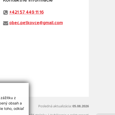
Kontaktné informácie
+421 57 449 11 16
obec.petkovce@gmail.com
 zážitku z
obený obsah a
Posledná aktualizácia:
05.08.2026
e toho, odkiaľ