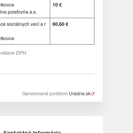
tkovce
10 €
a poisťovňa a.s.
ce sociálnych vecí a r
60.60 €
tkovce
 vrátane DPH.
Generované portálom
Uradne.sk