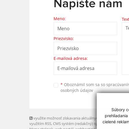
Napíšte nám
Meno:
Tex
Priezvisko:
E-mailová adresa:
*
Oboznámil som sa so
spracúvan
osobných údajov
Súbory co
prehliadania
využite možnosť získavania aktuálnych informácií s
cielené rekla
využitím RSS
, CMS systém (redakčný) systém ECHELON 2,