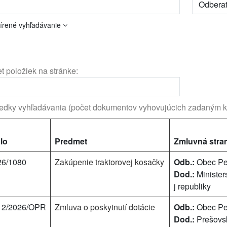
írené vyhľadávanie
t položiek na stránke:
edky vyhľadávania (počet dokumentov vyhovujúcich zadaným kr
lo
Predmet
Zmluvná stra
26/1080
Zakúpenie traktorovej kosačky
Odb.:
Obec Pe
Dod.:
Minister
j republiky
12/2026/OPR
Zmluva o poskytnutí dotácie
Odb.:
Obec Pe
Dod.:
Prešovsk