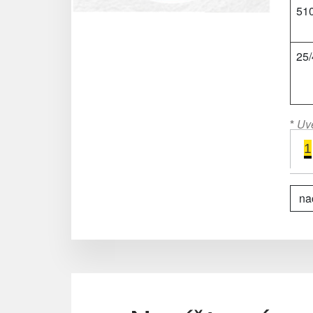
51
25/
*
Uve
1
nač