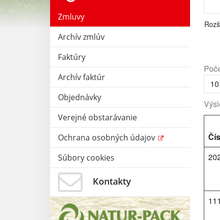
Zmluvy
Rozš
Archív zmlúv
Faktúry
Poče
Archív faktúr
Objednávky
Výsl
Verejné obstarávanie
Čís
Ochrana osobných údajov
20
Súbory cookies
Kontakty
11