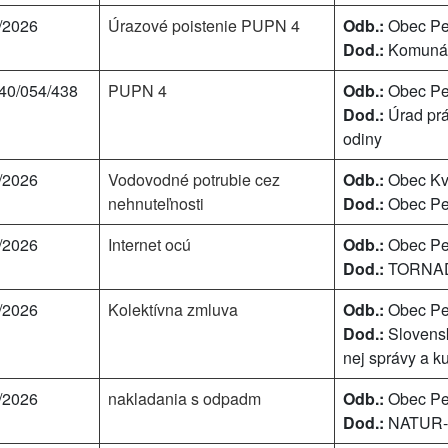
/2026
Úrazové poistenie PUPN 4
Odb.:
Obec Pe
Dod.:
Komunáln
40/054/438
PUPN 4
Odb.:
Obec Pe
Dod.:
Úrad prá
odiny
/2026
Vodovodné potrubie cez
Odb.:
Obec Kv
nehnuteľnosti
Dod.:
Obec Pe
/2026
Internet ocú
Odb.:
Obec Pe
Dod.:
TORNADO
/2026
Kolektívna zmluva
Odb.:
Obec Pe
Dod.:
Slovensk
nej správy a ku
/2026
nakladania s odpadm
Odb.:
Obec Pe
Dod.:
NATUR-P