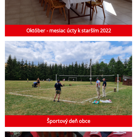
Október - mesiac úcty k starším 2022
Športový deň obce