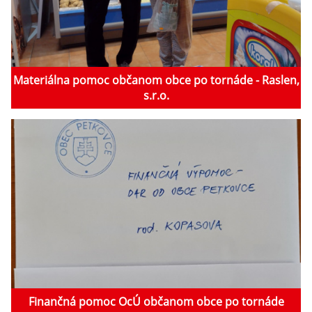
Materiálna pomoc občanom obce po tornáde - Raslen,
s.r.o.
Finančná pomoc OcÚ občanom obce po tornáde