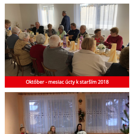
Október - mesiac úcty k starším 2018