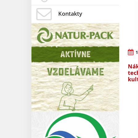
Kontakty
1
Nák
tec
kul