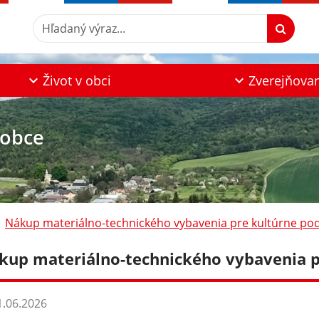
Hľadaný výraz...
Život v obci
Zverejňova
 obce
Nákup materiálno-technického vybavenia pre kultúrne pod
kup materiálno-technického vybavenia p
.06.2026