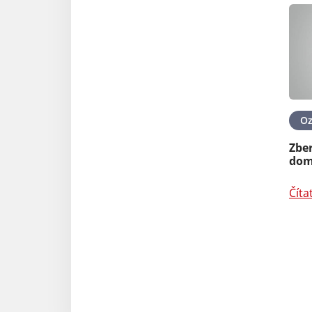
O
Zbe
dom
Číta