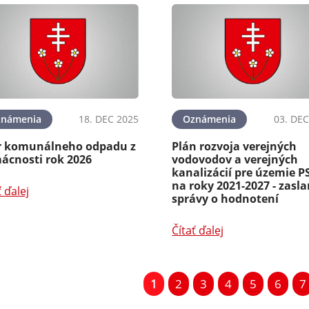
známenia
18. DEC 2025
Oznámenia
03. DEC
r komunálneho odpadu z
Plán rozvoja verejných
ácnosti rok 2026
vodovodov a verejných
kanalizácií pre územie P
na roky 2021-2027 - zasla
ť ďalej
správy o hodnotení
Čítať ďalej
1
2
3
4
5
6
7