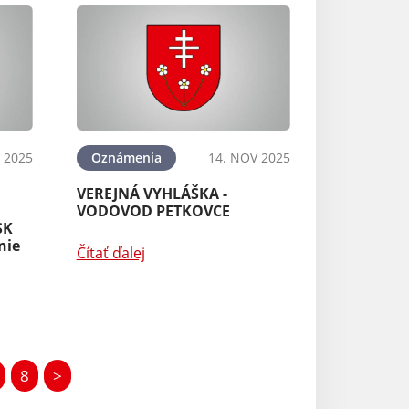
 2025
Oznámenia
14. NOV 2025
VEREJNÁ VYHLÁŠKA -
VODOVOD PETKOVCE
SK
nie
Čítať ďalej
8
>