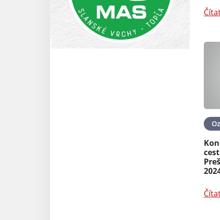
Číta
O
Kon
ces
Pre
202
Číta