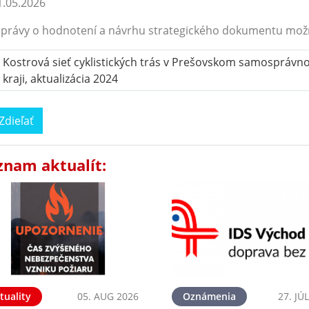
.05.2026
právy o hodnotení a návrhu strategického dokumentu mož
Kostrová sieť cyklistických trás v Prešovskom samospráv
kraji, aktualizácia 2024
Zdieľať
znam aktualít:
tuality
05. AUG 2026
Oznámenia
27. JÚ