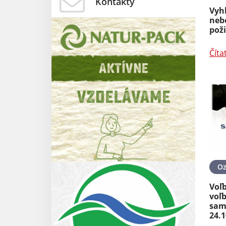
Kontakty
Vyh
neb
pož
Číta
O
Voľb
voľ
sam
24.1