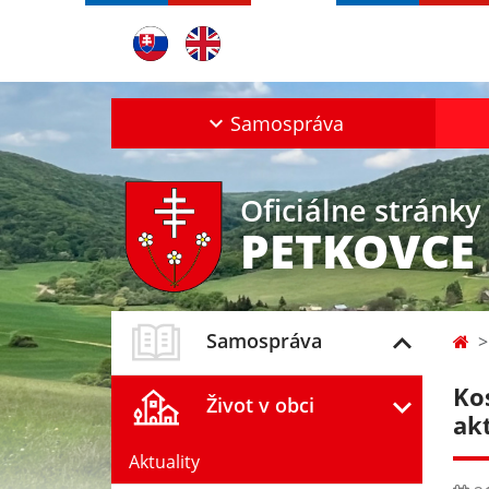
Samospráva
Oficiálne stránky
PETKOVCE
Samospráva
Ko
Život v obci
ak
Aktuality