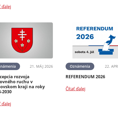
ť ďalej
známenia
21. MÁJ 2026
Oznámenia
22. APR
cepcia rozvoja
REFERENDUM 2026
tovného ruchu v
šovskom kraji na roky
Čítať ďalej
4-2030
ť ďalej