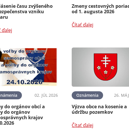
lásenie času zvýšeného
Zmeny cestovných poria
ezpečenstva vzniku
od 1. augusta 2026
iaru
Čítať ďalej
ť ďalej
známenia
02. JÚL 2026
Oznámenia
26. MÁJ
y do orgánov obcí a
Výzva obce na kosenie a
by do orgánov
údržbu pozemkov
osprávnych krajov
0.2026
Čítať ďalej