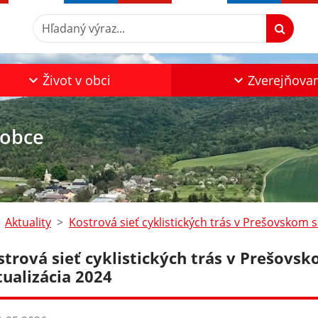
Hľadaný výraz...
Život v obci
Zverejňova
 obce
Aktuality
Kostrová sieť cyklistických trás v Prešovskom 
strová sieť cyklistických trás v Prešov
tualizácia 2024