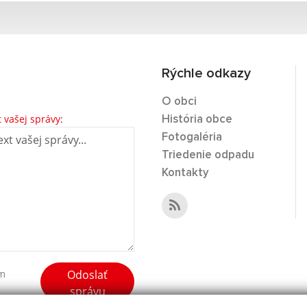
Rýchle odkazy
O obci
t vašej správy:
História obce
Fotogaléria
Triedenie odpadu
Kontakty
Odoslať
ím
správu