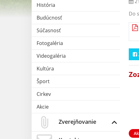
21
História
Do s
Budúcnosť
Súčasnosť
Fotogaléria
Videogaléria
Kultúra
Zo
Šport
Cirkev
Akcie
Zverejňovanie
Ak