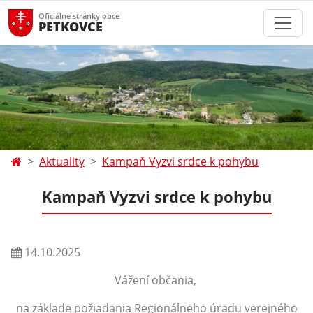
Oficiálne stránky obce
PETKOVCE
Aktuality
Kampaň Vyzvi srdce k pohybu
Kampaň Vyzvi srdce k pohybu
14.10.2025
Vážení občania,
na základe požiadania Regionálneho úradu verejného