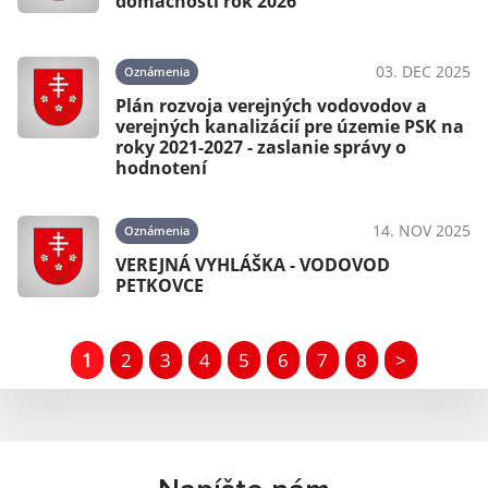
domácnosti rok 2026
03. DEC 2025
Oznámenia
Plán rozvoja verejných vodovodov a
verejných kanalizácií pre územie PSK na
roky 2021-2027 - zaslanie správy o
hodnotení
14. NOV 2025
Oznámenia
VEREJNÁ VYHLÁŠKA - VODOVOD
PETKOVCE
1
2
3
4
5
6
7
8
>