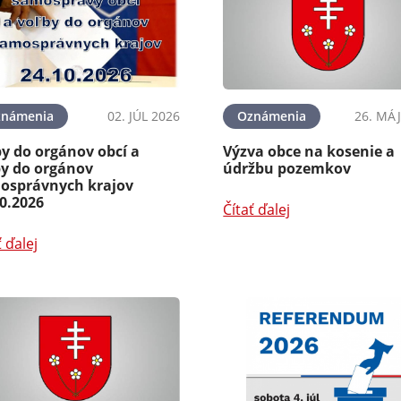
známenia
02. JÚL 2026
Oznámenia
26. MÁJ
y do orgánov obcí a
Výzva obce na kosenie a
by do orgánov
údržbu pozemkov
osprávnych krajov
0.2026
Čítať ďalej
ť ďalej