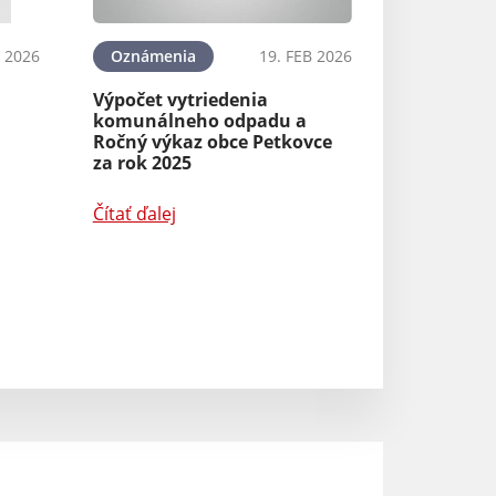
 2026
Oznámenia
19. FEB 2026
Oznámenia
Výpočet vytriedenia
komunálneho odpadu a
Zlaté žltnutie vi
Ročný výkaz obce Petkovce
opatrení
za rok 2025
Čítať ďalej
Čítať ďalej