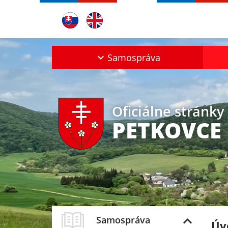
Samospráva
Oficiálne stránky
PETKOVCE
Samospráva
Úv