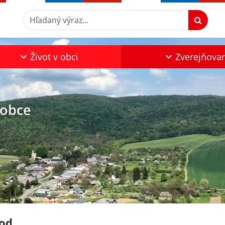
Hľadaný výraz...
Život v obci
Zverejňova
 obce
od