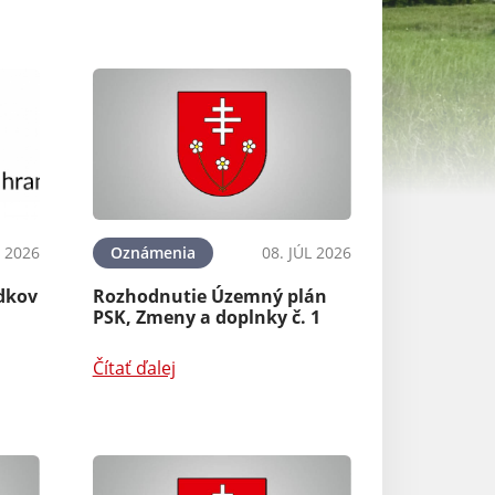
L 2026
Oznámenia
08. JÚL 2026
Oznámenia
dkov
Rozhodnutie Územný plán
Zber komunálne
PSK, Zmeny a doplnky č. 1
domácnosti rok
Čítať ďalej
Čítať ďalej