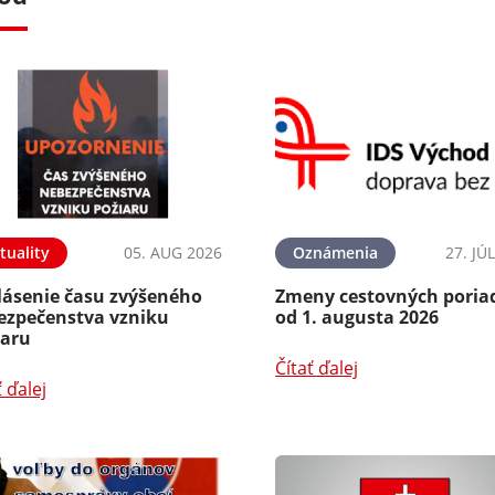
tuality
05. AUG 2026
Oznámenia
27. JÚ
lásenie času zvýšeného
Zmeny cestovných poria
ezpečenstva vzniku
od 1. augusta 2026
iaru
Čítať ďalej
ť ďalej