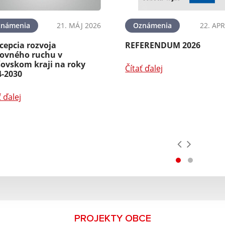
známenia
21. MÁJ 2026
Oznámenia
22. APR
cepcia rozvoja
REFERENDUM 2026
tovného ruchu v
šovskom kraji na roky
Čítať ďalej
4-2030
ť ďalej
PROJEKTY OBCE