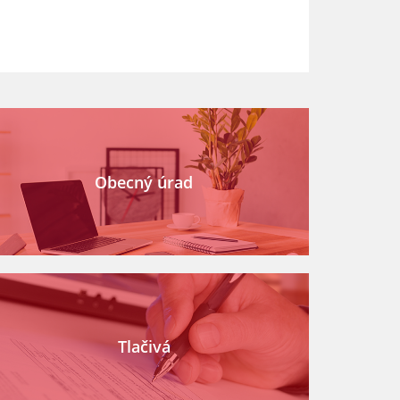
Obecný úrad
Tlačivá