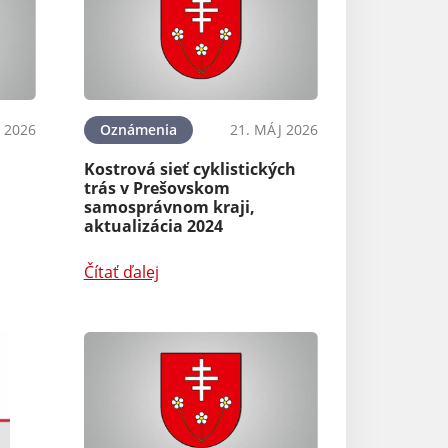
 2026
Oznámenia
21. MÁJ 2026
Kostrová sieť cyklistických
Oznámenia
trás v Prešovskom
samosprávnom kraji,
Policajný zbor S
aktualizácia 2024
podvodmi na se
oblasti kryptom
Čítať ďalej
Čítať ďalej