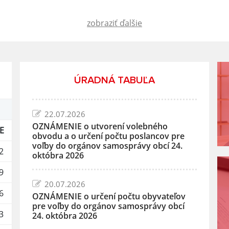
zobraziť ďalšie
ÚRADNÁ TABUĽA
22.07.2026
OZNÁMENIE o utvorení volebného
E
obvodu a o určení počtu poslancov pre
voľby do orgánov samosprávy obcí 24.
2
októbra 2026
9
20.07.2026
6
OZNÁMENIE o určení počtu obyvateľov
pre voľby do orgánov samosprávy obcí
3
24. októbra 2026