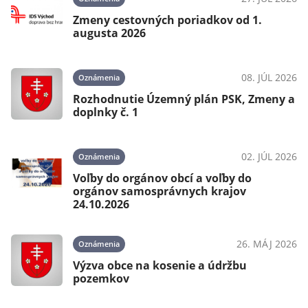
Zmeny cestovných poriadkov od 1.
na
augusta 2026
08. JÚL 2026
Oznámenia
Rozhodnutie Územný plán PSK, Zmeny a
025
doplnky č. 1
02. JÚL 2026
Oznámenia
Voľby do orgánov obcí a voľby do
025
orgánov samosprávnych krajov
i
24.10.2026
26. MÁJ 2026
Oznámenia
025
Výzva obce na kosenie a údržbu
pozemkov