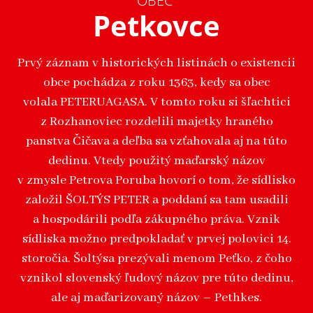
OBEC
Petkovce
Prvý záznam v historických listinách o existencii
obce pochádza z roku 1363, kedy sa obec
volala PETERUAGASA. V tomto roku si šľachtici
z Rozhanoviec rozdelili majetky hraného
panstva Čičava a deľba sa vzťahovala aj na túto
dedinu. Vtedy použitý maďarský názov
v zmysle Petrova Poruba hovorí o tom, že sídlisko
založil ŠOLTÝS PETER a poddaní sa tam usadili
a hospodárili podľa zákupného práva. Vznik
sídliska možno predpokladať v prvej polovici 14.
storočia. Šoltýsa prezývali menom Peťko, z čoho
vznikol slovenský ľudový názov pre túto dedinu,
ale aj maďarizovaný názov – Pethkes.