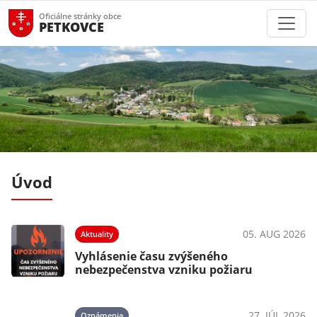
Oficiálne stránky obce
PETKOVCE
Úvod
025
05. AUG 2026
Aktuality
Vyhlásenie času zvýšeného
nebezpečenstva vzniku požiaru
025
27. JÚL 2026
Oznámenia