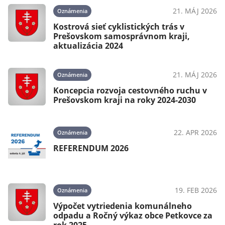
21. MÁJ 2026
Oznámenia
025
Kostrová sieť cyklistických trás v
Prešovskom samosprávnom kraji,
aktualizácia 2024
21. MÁJ 2026
Oznámenia
025
Koncepcia rozvoja cestovného ruchu v
Prešovskom kraji na roky 2024-2030
22. APR 2026
Oznámenia
025
REFERENDUM 2026
IA
19. FEB 2026
Oznámenia
025
Výpočet vytriedenia komunálneho
odpadu a Ročný výkaz obce Petkovce za